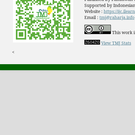
Supported by Indonesian
Website :
https://ijc.ilea
Email :
tmj@raharja.info
This work i
View TMJ Stats
<