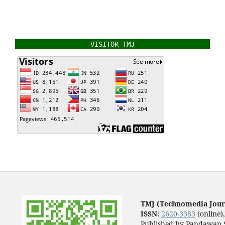
VISITOR TMJ
TMJ (Technomedia Jour
ISSN:
2620-3383
(online)
Published by Pandawan S