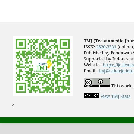
TMJ (Technomedia Jour
ISSN:
2620-3383
(online)
Published by Pandawan S
Supported by Indonesian
Website :
https://ijc.ilea
Email :
tmj@raharja.info
This work i
View TMJ Stats
<