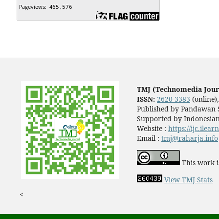
TMJ (Technomedia Jour
ISSN:
2620-3383
(online)
Published by Pandawan S
Supported by Indonesian
Website :
https://ijc.ilea
Email :
tmj@raharja.info
This work i
View TMJ Stats
<