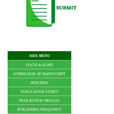
SIDE MENU
FOCUS & SCOPE
SUBMISSION OF MANUSCRIPT
INDEXING
PUBLICATION ETHICS
PEER REVIEW PROCESS
PUBLISHING FREQUENCY