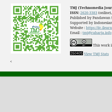
TMJ (Technomedia Jour
ISSN:
2620-3383
(online)
Published by Pandawan S
Supported by Indonesian
Website :
https://ijc.ilea
Email :
tmj@raharja.info
This work i
View TMJ Stats
<