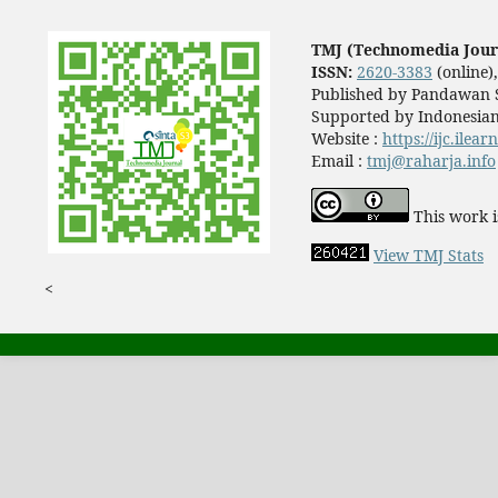
TMJ (Technomedia Jour
ISSN:
2620-3383
(online)
Published by Pandawan S
Supported by Indonesian
Website :
https://ijc.ilea
Email :
tmj@raharja.info
This work i
View TMJ Stats
<