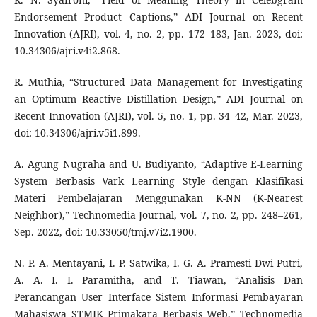
Endorsement Product Captions,” ADI Journal on Recent
Innovation (AJRI), vol. 4, no. 2, pp. 172–183, Jan. 2023, doi:
10.34306/ajri.v4i2.868.
R. Muthia, “Structured Data Management for Investigating
an Optimum Reactive Distillation Design,” ADI Journal on
Recent Innovation (AJRI), vol. 5, no. 1, pp. 34–42, Mar. 2023,
doi: 10.34306/ajri.v5i1.899.
A. Agung Nugraha and U. Budiyanto, “Adaptive E-Learning
System Berbasis Vark Learning Style dengan Klasifikasi
Materi Pembelajaran Menggunakan K-NN (K-Nearest
Neighbor),” Technomedia Journal, vol. 7, no. 2, pp. 248–261,
Sep. 2022, doi: 10.33050/tmj.v7i2.1900.
N. P. A. Mentayani, I. P. Satwika, I. G. A. Pramesti Dwi Putri,
A. A. I. I. Paramitha, and T. Tiawan, “Analisis Dan
Perancangan User Interface Sistem Informasi Pembayaran
Mahasiswa STMIK Primakara Berbasis Web,” Technomedia