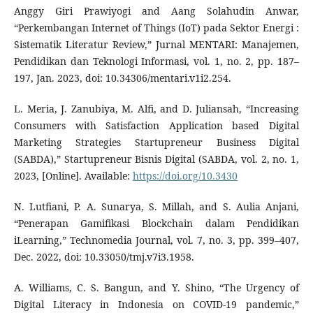
Anggy Giri Prawiyogi and Aang Solahudin Anwar,
“Perkembangan Internet of Things (IoT) pada Sektor Energi :
Sistematik Literatur Review,” Jurnal MENTARI: Manajemen,
Pendidikan dan Teknologi Informasi, vol. 1, no. 2, pp. 187–
197, Jan. 2023, doi: 10.34306/mentari.v1i2.254.
L. Meria, J. Zanubiya, M. Alfi, and D. Juliansah, “Increasing
Consumers with Satisfaction Application based Digital
Marketing Strategies Startupreneur Business Digital
(SABDA),” Startupreneur Bisnis Digital (SABDA, vol. 2, no. 1,
2023, [Online]. Available:
https://doi.org/10.3430
N. Lutfiani, P. A. Sunarya, S. Millah, and S. Aulia Anjani,
“Penerapan Gamifikasi Blockchain dalam Pendidikan
iLearning,” Technomedia Journal, vol. 7, no. 3, pp. 399–407,
Dec. 2022, doi: 10.33050/tmj.v7i3.1958.
A. Williams, C. S. Bangun, and Y. Shino, “The Urgency of
Digital Literacy in Indonesia on COVID-19 pandemic,”