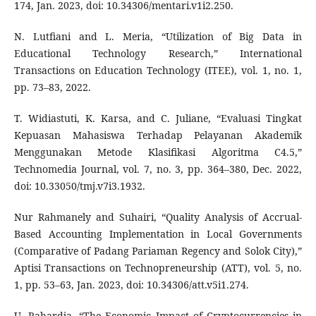
174, Jan. 2023, doi: 10.34306/mentari.v1i2.250.
N. Lutfiani and L. Meria, “Utilization of Big Data in
Educational Technology Research,” International
Transactions on Education Technology (ITEE), vol. 1, no. 1,
pp. 73–83, 2022.
T. Widiastuti, K. Karsa, and C. Juliane, “Evaluasi Tingkat
Kepuasan Mahasiswa Terhadap Pelayanan Akademik
Menggunakan Metode Klasifikasi Algoritma C4.5,”
Technomedia Journal, vol. 7, no. 3, pp. 364–380, Dec. 2022,
doi: 10.33050/tmj.v7i3.1932.
Nur Rahmanely and Suhairi, “Quality Analysis of Accrual-
Based Accounting Implementation in Local Governments
(Comparative of Padang Pariaman Regency and Solok City),”
Aptisi Transactions on Technopreneurship (ATT), vol. 5, no.
1, pp. 53–63, Jan. 2023, doi: 10.34306/att.v5i1.274.
U. Rahardja, “The Economic Impact of Cryptocurrencies in