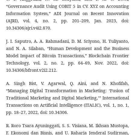
“Governance Audit Using COBIT 5 in CV. XYZ on Accounting
Information System,” ADI Journal on Recent Innovation
(AJRI), vol. 4, no. 2, pp. 201–209, Jan. 2023, doi:
10.34306/ajri.v4i2.870.
J. I. Saputro, A. A. Rahmadani, D. M. Sriyono, H. Yuliyanto,
and N. A. Silaban, “Human Development and the Business
Model Impact of Bitcoin Transactions,” Blockchain Frontier
Technology, vol. 2, no. 2, pp. 64–69, Nov. 2022, doi:
10.34306/bfront.v2i2.212.
A. Singh Bist, V. Agarwal, Q. Aini, and N. Khofifah,
“Managing Digital Transformation in Marketing: ‘Fusion of
Traditional Marketing and Digital Marketing,’” International
Transactions on Artificial Intelligence (ITALIC), vol. 1, no. 1,
pp. 18–27, 2022, doi: 10.34306.
R. Roro Tsara Ayuninggati, S. S. Visiana, M. Ikhsan Mustopa,
F. Ekonomi dan Bisnis, and U. Raharja Jenderal Sudirman,