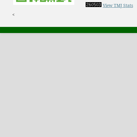
View TMJ Stats
<