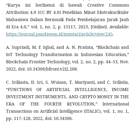
“Karya ini berlisensi di bawah Creative Commons
Attribution 4.0 (CC BY 4.0) Penelitian Minat Ekstrakurikuler
Mahasiswa Dalam Bermusik Pada Pembelajaran Jarak Jauh
di Era 4.0,” vol. 1, no. 2, p. 15117, 2023, [Online]. Available:
https://journal.pandawan.id/mentari/article/view/245
.
A. Supriadi, M. F. Iqbal, and A. N. Pratista, “Blockchain and
IoT Technology Transformation in Indonesian Education,”
Blockchain Frontier Technology, vol. 2, no. 2, pp. 44–53, Nov.
2022, doi: 10.34306/bfront.v2i2.208.
C. Sriliasta, D. Sri, S. Wuisan, T. Mariyanti, and C. Srilistia,
“FUNCTIONS OF ARTIFICIAL INTELLIGENCE, INCOME
INVESTMENT INSTRUMENTS, AND CRYPTO MONEY IN THE
ERA OF THE FOURTH REVOLUTION,” International
Transactions on Artificial Intelligence (ITALIC), vol. 1, no. 1,
pp. 117–128, 2022, doi: 10.34306.