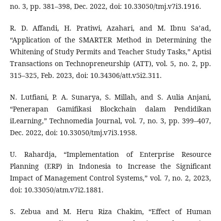
no. 3, pp. 381–398, Dec. 2022, doi: 10.33050/tmj.v7i3.1916.
R. D. Affandi, H. Pratiwi, Azahari, and M. Ibnu Sa’ad,
“Application of the SMARTER Method in Determining the
Whitening of Study Permits and Teacher Study Tasks,” Aptisi
Transactions on Technopreneurship (ATT), vol. 5, no. 2, pp.
315–325, Feb. 2023, doi: 10.34306/att.v5i2.311.
N. Lutfiani, P. A. Sunarya, S. Millah, and S. Aulia Anjani,
“Penerapan Gamifikasi Blockchain dalam Pendidikan
iLearning,” Technomedia Journal, vol. 7, no. 3, pp. 399–407,
Dec. 2022, doi: 10.33050/tmj.v7i3.1958.
U. Rahardja, “Implementation of Enterprise Resource
Planning (ERP) in Indonesia to Increase the Significant
Impact of Management Control Systems,” vol. 7, no. 2, 2023,
doi: 10.33050/atm.v7i2.1881.
S. Zebua and M. Heru Riza Chakim, “Effect of Human