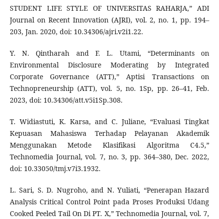
STUDENT LIFE STYLE OF UNIVERSITAS RAHARJA,” ADI
Journal on Recent Innovation (AJRI), vol. 2, no. 1, pp. 194–
203, Jan. 2020, doi: 10.34306/ajri.v2i1.22.
Y. N. Qintharah and F. L. Utami, “Determinants on
Environmental Disclosure Moderating by Integrated
Corporate Governance (ATT),” Aptisi Transactions on
Technopreneurship (ATT), vol. 5, no. 1Sp, pp. 26–41, Feb.
2023, doi: 10.34306/att.v5i1Sp.308.
T. Widiastuti, K. Karsa, and C. Juliane, “Evaluasi Tingkat
Kepuasan Mahasiswa Terhadap Pelayanan Akademik
Menggunakan Metode Klasifikasi Algoritma C4.5,”
Technomedia Journal, vol. 7, no. 3, pp. 364–380, Dec. 2022,
doi: 10.33050/tmj.v7i3.1932.
L. Sari, S. D. Nugroho, and N. Yuliati, “Penerapan Hazard
Analysis Critical Control Point pada Proses Produksi Udang
Cooked Peeled Tail On Di PT. X,” Technomedia Journal, vol. 7,