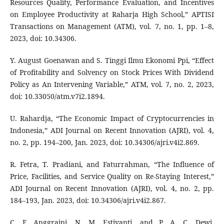
Resources Quality, Performance Evaluation, and Incentives
on Employee Productivity at Raharja High School,” APTISI
Transactions on Management (ATM), vol. 7, no. 1, pp. 1–8,
2023, doi: 10.34306.
Y. August Goenawan and S. Tinggi Ilmu Ekonomi Ppi, “Effect
of Profitability and Solvency on Stock Prices With Dividend
Policy as An Intervening Variable,” ATM, vol. 7, no. 2, 2023,
doi: 10.33050/atm.v7i2.1894.
U. Rahardja, “The Economic Impact of Cryptocurrencies in
Indonesia,” ADI Journal on Recent Innovation (AJRI), vol. 4,
no. 2, pp. 194–200, Jan. 2023, doi: 10.34306/ajri.v4i2.869.
R. Fetra, T. Pradiani, and Faturrahman, “The Influence of
Price, Facilities, and Service Quality on Re-Staying Interest,”
ADI Journal on Recent Innovation (AJRI), vol. 4, no. 2, pp.
184–193, Jan. 2023, doi: 10.34306/ajri.v4i2.867.
C. F. Anggraini, N. M. Estiyanti, and P. A. C. Dewi,