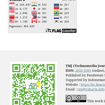
TMJ (Technomedia Jour
ISSN:
2620-3383
(online)
Published by Pandawan S
Supported by Indonesian
Website :
https://ijc.ilea
Email :
tmj@raharja.info
This work i