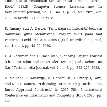
Tulis Puisi Di Pendidikan Sekolah Dasar : Metode Merkle
Root,” CSRID (Computer Science Research and Its
Development Journal), vol. 13, no. 1, p. 23, Mar. 2021, doi:
10.22303/csrid.13.1.2021.24-34.
D. Amany and A. Desire, “Pembelajaran Interaktif berbasis
Gamifikasi guna Mendukung Program WFH pada saat
Pandemic Covid-19,” ADI Bisnis Digital Interdisiplin Jurnal,
vol. 1, no. 1, pp. 48–55, 2020.
L. A. Rachman and H. Hasbullah, “Rancang Bangun Fearless
(Fire Supression and Smart Alert System) pada Kebocoran
Gas,” Technomedia Journal, vol. 7, no. 2, pp. 262–279, 2022.
G. Maulani, U. Rahardja, M. Hardini, R. D. I’zzaty, Q. Aini,
and N. P. L. Santoso, “Educating Farmers Using Participatory
Rural Appraisal Construct,” in 2020 Fifth International
Conference on Informatics and Computing (ICIC), 2020, pp.
1–8.