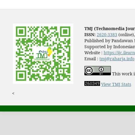
TMJ (Technomedia Jour
ISSN:
2620-3383
(online)
Published by Pandawan S
Supported by Indonesian
Website :
https://ijc.ilea
Email :
tmj@raharja.info
This work i
View TMJ Stats
<