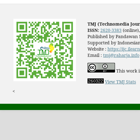
TMJ (Technomedia Jour
ISSN:
2620-3383
(online)
Published by Pandawan S
Supported by Indonesian
Website :
https://ijc.ilea
Email :
tmj@raharja.info
This work i
View TMJ Stats
<