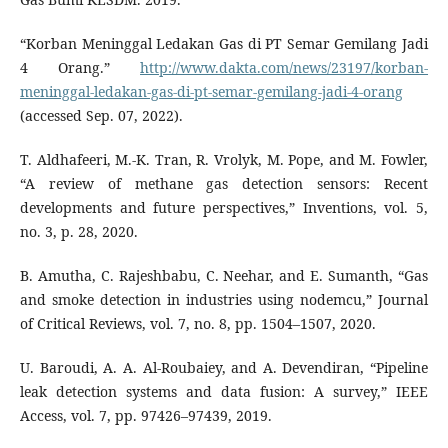
“Korban Meninggal Ledakan Gas di PT Semar Gemilang Jadi
4 Orang.”
http://www.dakta.com/news/23197/korban-
meninggal-ledakan-gas-di-pt-semar-gemilang-jadi-4-orang
(accessed Sep. 07, 2022).
T. Aldhafeeri, M.-K. Tran, R. Vrolyk, M. Pope, and M. Fowler,
“A review of methane gas detection sensors: Recent
developments and future perspectives,” Inventions, vol. 5,
no. 3, p. 28, 2020.
B. Amutha, C. Rajeshbabu, C. Neehar, and E. Sumanth, “Gas
and smoke detection in industries using nodemcu,” Journal
of Critical Reviews, vol. 7, no. 8, pp. 1504–1507, 2020.
U. Baroudi, A. A. Al-Roubaiey, and A. Devendiran, “Pipeline
leak detection systems and data fusion: A survey,” IEEE
Access, vol. 7, pp. 97426–97439, 2019.