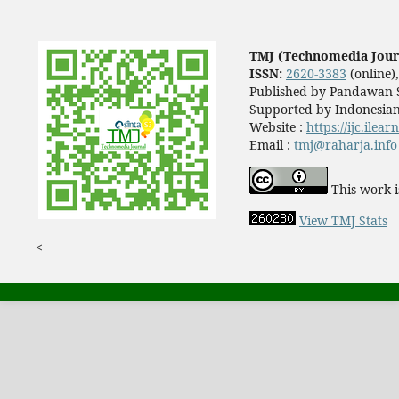
TMJ (Technomedia Jour
ISSN:
2620-3383
(online)
Published by Pandawan S
Supported by Indonesian
Website :
https://ijc.ilea
Email :
tmj@raharja.info
This work i
View TMJ Stats
<