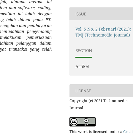
all, dimana metode ini
stem dan software, coding,
nelitian ini ialah dengan
ISSUE
ng telah dibuat pada PT.
 penagihan dan pembayaran
Vol. 5 No. 2 Februari (2021):
 memudahkan pengembang
TMJ (Technomedia Journal)
melakukan pemeriksaan
ahkan pelanggan dalam
at transaksi yang telah
SECTION
Artikel
LICENSE
Copyright (c) 2021 Technomedia
Journal
This work is licensed under a
Creat