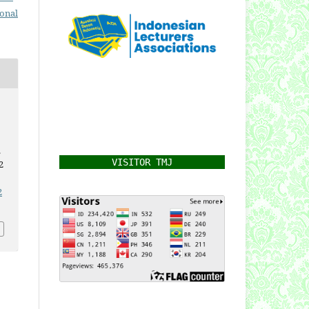
ional
.
VISITOR TMJ
2
2