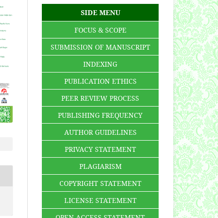
SIDE MENU
FOCUS & SCOPE
SUBMISSION OF MANUSCRIPT
INDEXING
PUBLICATION ETHICS
PEER REVIEW PROCESS
PUBLISHING FREQUENCY
AUTHOR GUIDELINES
PRIVACY STATEMENT
PLAGIARISM
COPYRIGHT STATEMENT
LICENSE STATEMENT
OPEN ACCESS STATEMENT