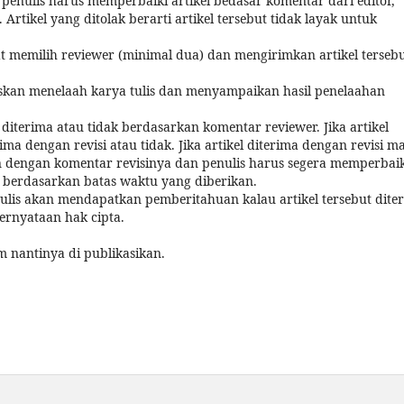
a penulis harus memperbaiki artikel bedasar komentar dari editor,
Artikel yang ditolak berarti artikel tersebut tidak layak untuk
at memilih reviewer (minimal dua) dan mengirimkan artikel terseb
gaskan menelaah karya tulis dan menyampaikan hasil penelaahan
iterima atau tidak berdasarkan komentar reviewer. Jika artikel
ma dengan revisi atau tidak. Jika artikel diterima dengan revisi m
n dengan komentar revisinya dan penulis harus segera memperbaik
 berdasarkan batas waktu yang diberikan.
enulis akan mendapatkan pemberitahuan kalau artikel tersebut dite
ernyataan hak cipta.
m nantinya di publikasikan.