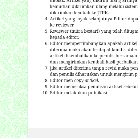
ditolak. Artikel yang dikirim ulang artiny
kemudian dikirimkan ulang melalui sistem. 
dikirimkan kembali ke JTIIK.
Artikel yang layak selanjutnya Editor dap
ke reviewer.
Reviewer (mitra bestari) yang telah ditu
kepada editor.
Editor mempertimbangkan apakah artikel d
diterima maka akan terdapat kondisi diteri
artikel dikembalikan ke penulis bersamaa
dan mengirimkan kembali hasil perbaikan
Jika artikel diterima tanpa revisi maka p
dan penulis diharuskan untuk mengirim p
Editor men-
copy artikel
.
Editor memeriksa penulisan artikel sebelu
Editor melakukan publikasi.