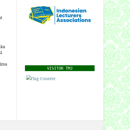
ut
aka
i
rima
VISITOR TMJ