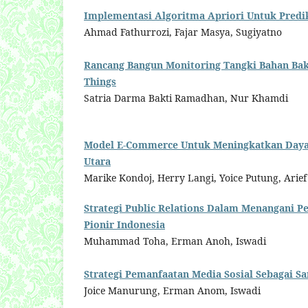
Implementasi Algoritma Apriori Untuk Predik
Ahmad Fathurrozi, Fajar Masya, Sugiyatno
Rancang Bangun Monitoring Tangki Bahan Baka
Things
Satria Darma Bakti Ramadhan, Nur Khamdi
Model E-Commerce Untuk Meningkatkan Daya 
Utara
Marike Kondoj, Herry Langi, Yoice Putung, Arie
Strategi Public Relations Dalam Menangani P
Pionir Indonesia
Muhammad Toha, Erman Anoh, Iswadi
Strategi Pemanfaatan Media Sosial Sebagai 
Joice Manurung, Erman Anom, Iswadi