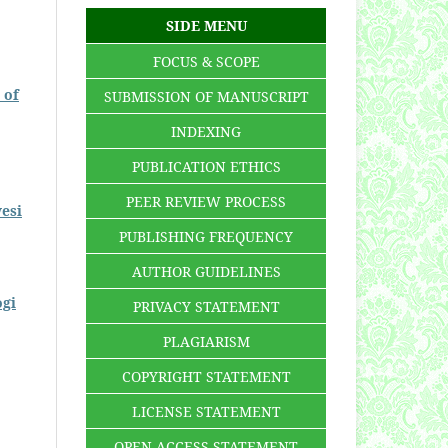
SIDE MENU
FOCUS & SCOPE
 of
SUBMISSION OF MANUSCRIPT
INDEXING
PUBLICATION ETHICS
PEER REVIEW PROCESS
esi
PUBLISHING FREQUENCY
AUTHOR GUIDELINES
ogi
PRIVACY STATEMENT
PLAGIARISM
COPYRIGHT STATEMENT
LICENSE STATEMENT
OPEN ACCESS STATEMENT