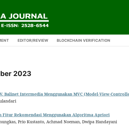
MENT
EDITOR/REVIEW
BLOCKCHAIN VERIFICATION
tober 2023
. Balinet Intermedia Menggunakan MVC (Model-View-Controll
ulandari
an Fitur Rekomendasi Menggunakan Algoritma Apriori
amungkas, Prio Kustanto, Achmad Noeman, Dwipa Handayani