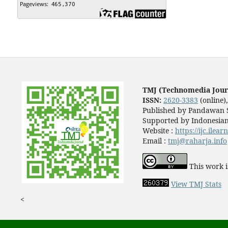
TMJ (Technomedia Jour
ISSN:
2620-3383
(online)
Published by Pandawan S
Supported by Indonesian
Website :
https://ijc.ilea
Email :
tmj@raharja.info
This work i
View TMJ Stats
<