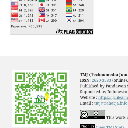
TMJ (Technomedia Jour
ISSN:
2620-3383
(online)
Published by Pandawan S
Supported by Indonesian
Website :
https://ijc.ilea
Email :
tmj@raharja.info
This work i
View TMJ Stats