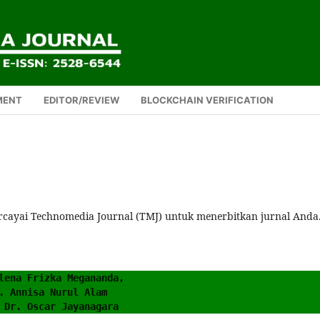
MENT
EDITOR/REVIEW
BLOCKCHAIN VERIFICATION
rcayai Technomedia Journal (TMJ) untuk menerbitkan jurnal Anda
lena Frizka Megananda, 
. Annisa Nurul Alam 
 Dr. Oscar Jayanagara