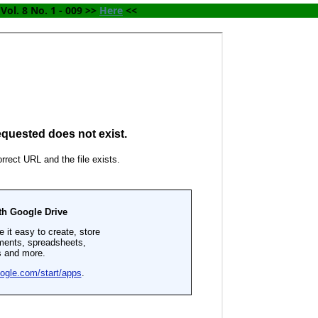
Vol. 8 No. 1 - 009 >> 
Here
 <<