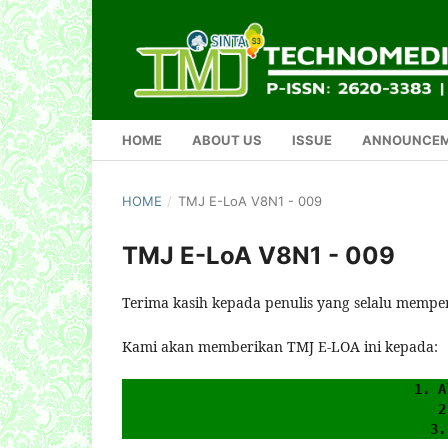
HOME
ABOUT US
ISSUE
ANNOUNCE
HOME
/
TMJ E-LoA V8N1 - 009
TMJ E-LoA V8N1 - 009
Terima kasih kepada penulis yang selalu mempe
Kami akan memberikan TMJ E-LOA ini kepada:
1. A
2
3.