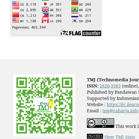
TMJ (Technomedia Jour
ISSN:
2620-3383
(online)
Published by Pandawan S
Supported by Indonesian
Website :
https://ijc.ilea
Email :
tmj@raharja.info
This work i
View TMJ Stats