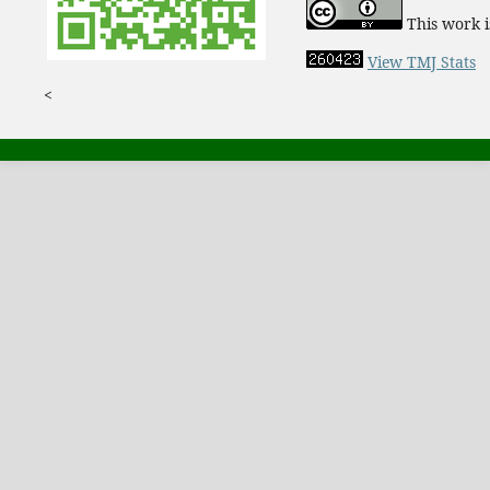
This work i
View TMJ Stats
<