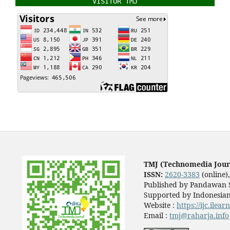
VISITOR TMJ
TMJ (Technomedia Jour
ISSN:
2620-3383
(online)
Published by Pandawan S
Supported by Indonesian
Website :
https://ijc.ilea
Email :
tmj@raharja.info