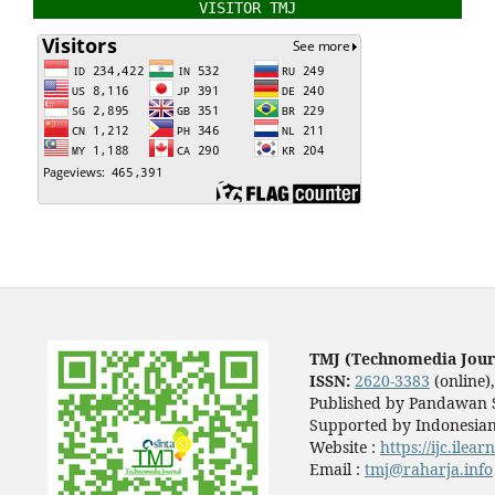
VISITOR TMJ
TMJ (Technomedia Jour
ISSN:
2620-3383
(online)
Published by Pandawan S
Supported by Indonesian
Website :
https://ijc.ilea
Email :
tmj@raharja.info