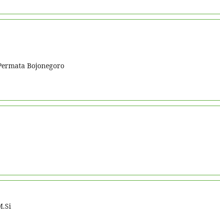
 Permata Bojonegoro
M.Si