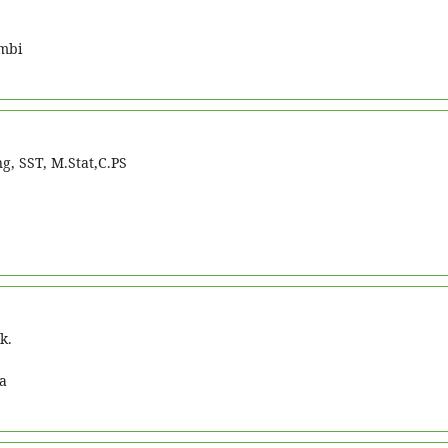
mbi
, SST, M.Stat,C.PS
k.
a