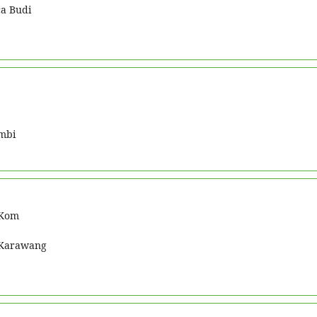
a Budi
mbi
.Kom
 Karawang