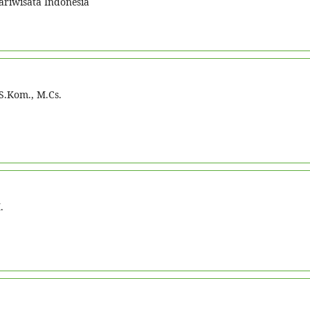
ariwisata Indonesia
S.Kom., M.Cs.
.