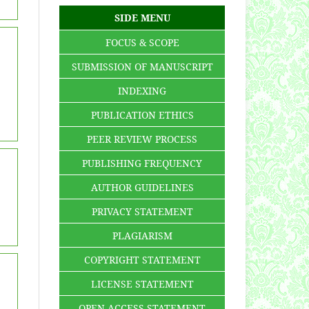
SIDE MENU
FOCUS & SCOPE
SUBMISSION OF MANUSCRIPT
INDEXING
PUBLICATION ETHICS
PEER REVIEW PROCESS
PUBLISHING FREQUENCY
AUTHOR GUIDELINES
PRIVACY STATEMENT
PLAGIARISM
COPYRIGHT STATEMENT
LICENSE STATEMENT
OPEN ACCESS STATEMENT