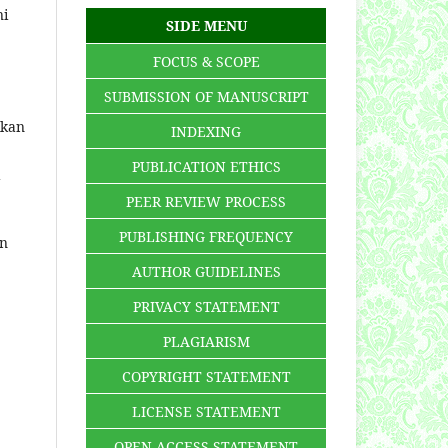
ni
SIDE MENU
FOCUS & SCOPE
SUBMISSION OF MANUSCRIPT
ikan
INDEXING
PUBLICATION ETHICS
a
PEER REVIEW PROCESS
PUBLISHING FREQUENCY
an
AUTHOR GUIDELINES
PRIVACY STATEMENT
PLAGIARISM
COPYRIGHT STATEMENT
LICENSE STATEMENT
OPEN ACCESS STATEMENT