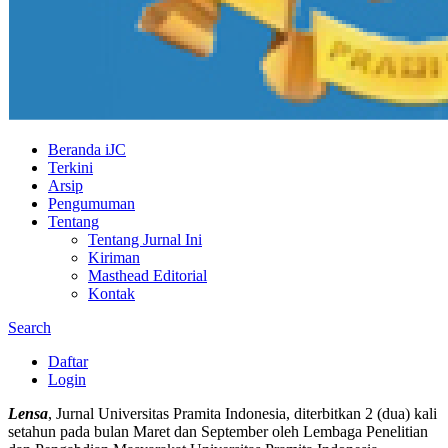
Beranda iJC
Terkini
Arsip
Pengumuman
Tentang
Tentang Jurnal Ini
Kiriman
Masthead Editorial
Kontak
Search
Daftar
Login
Lensa
, Jurnal Universitas Pramita Indonesia, diterbitkan 2 (dua) kali
setahun pada bulan Maret dan September oleh Lembaga Penelitian