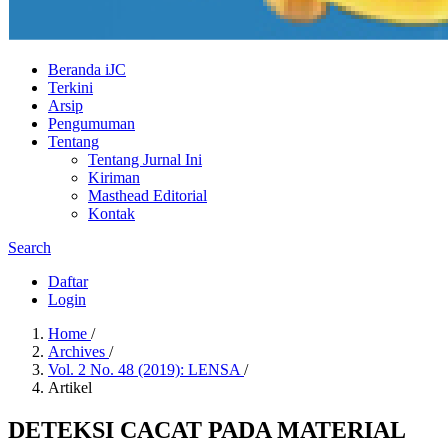
Beranda iJC
Terkini
Arsip
Pengumuman
Tentang
Tentang Jurnal Ini
Kiriman
Masthead Editorial
Kontak
Search
Daftar
Login
Home
/
Archives
/
Vol. 2 No. 48 (2019): LENSA
/
Artikel
DETEKSI CACAT PADA MATERIAL