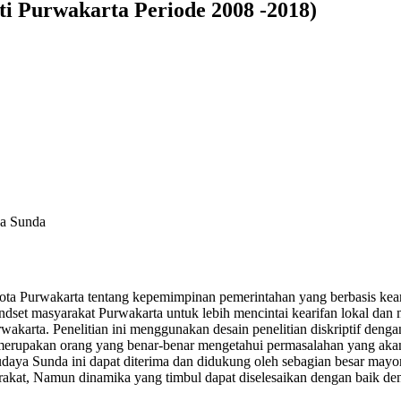
i Purwakarta Periode 2008 -2018)
ya Sunda
 Kota Purwakarta tentang kepemimpinan pemerintahan yang berbasis ke
dset masyarakat Purwakarta untuk lebih mencintai kearifan lokal dan
rwakarta. Penelitian ini menggunakan desain penelitian diskriptif den
erupakan orang yang benar-benar mengetahui permasalahan yang akan di
l budaya Sunda ini dapat diterima dan didukung oleh sebagian besar m
rakat, Namun dinamika yang timbul dapat diselesaikan dengan baik d