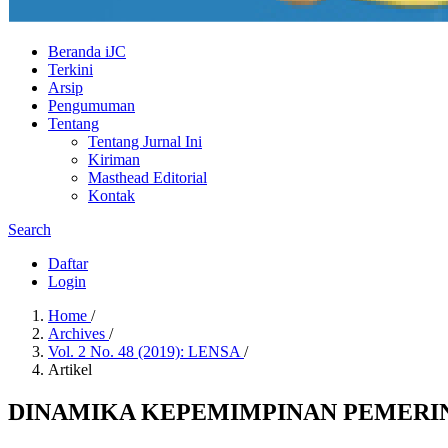
Beranda iJC
Terkini
Arsip
Pengumuman
Tentang
Tentang Jurnal Ini
Kiriman
Masthead Editorial
Kontak
Search
Daftar
Login
Home
/
Archives
/
Vol. 2 No. 48 (2019): LENSA
/
Artikel
DINAMIKA KEPEMIMPINAN PEMERIN