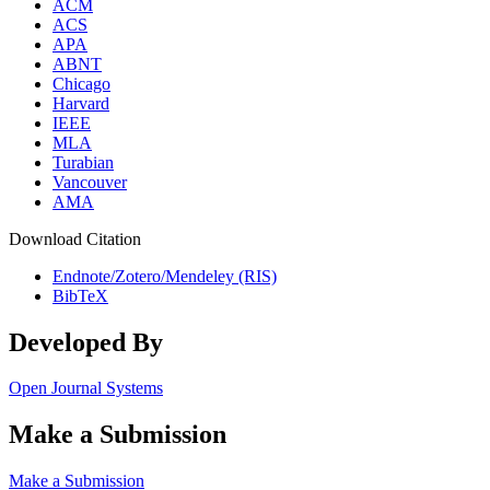
ACM
ACS
APA
ABNT
Chicago
Harvard
IEEE
MLA
Turabian
Vancouver
AMA
Download Citation
Endnote/Zotero/Mendeley (RIS)
BibTeX
Developed By
Open Journal Systems
Make a Submission
Make a Submission