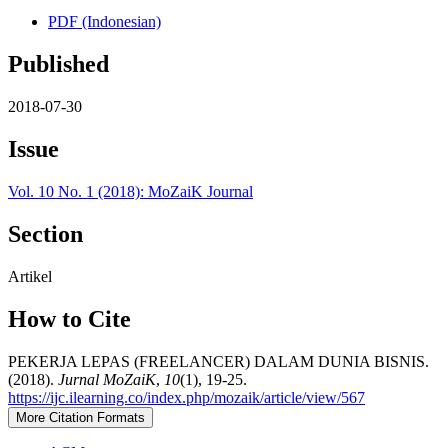
PDF (Indonesian)
Published
2018-07-30
Issue
Vol. 10 No. 1 (2018): MoZaiK Journal
Section
Artikel
How to Cite
PEKERJA LEPAS (FREELANCER) DALAM DUNIA BISNIS.
(2018).
Jurnal MoZaiK
,
10
(1), 19-25.
https://ijc.ilearning.co/index.php/mozaik/article/view/567
More Citation Formats