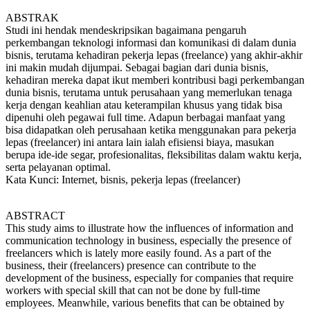
ABSTRAK
Studi ini hendak mendeskripsikan bagaimana pengaruh
perkembangan teknologi informasi dan komunikasi di dalam dunia
bisnis, terutama kehadiran pekerja lepas (freelance) yang akhir-akhir
ini makin mudah dijumpai. Sebagai bagian dari dunia bisnis,
kehadiran mereka dapat ikut memberi kontribusi bagi perkembangan
dunia bisnis, terutama untuk perusahaan yang memerlukan tenaga
kerja dengan keahlian atau keterampilan khusus yang tidak bisa
dipenuhi oleh pegawai full time. Adapun berbagai manfaat yang
bisa didapatkan oleh perusahaan ketika menggunakan para pekerja
lepas (freelancer) ini antara lain ialah efisiensi biaya, masukan
berupa ide-ide segar, profesionalitas, fleksibilitas dalam waktu kerja,
serta pelayanan optimal.
Kata Kunci: Internet, bisnis, pekerja lepas (freelancer)
ABSTRACT
This study aims to illustrate how the influences of information and
communication technology in business, especially the presence of
freelancers which is lately more easily found. As a part of the
business, their (freelancers) presence can contribute to the
development of the business, especially for companies that require
workers with special skill that can not be done by full-time
employees. Meanwhile, various benefits that can be obtained by