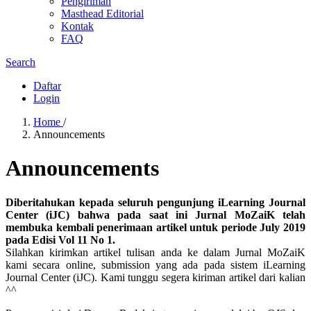
Pengiriman
Masthead Editorial
Kontak
FAQ
Search
Daftar
Login
Home
/
Announcements
Announcements
Diberitahukan kepada seluruh pengunjung iLearning Journal
Center (iJC) bahwa pada saat ini Jurnal MoZaiK telah
membuka kembali penerimaan artikel untuk periode July 2019
pada Edisi Vol 11 No 1.
Silahkan kirimkan artikel tulisan anda ke dalam Jurnal MoZaiK
kami secara online, submission yang ada pada sistem iLearning
Journal Center (iJC). Kami tunggu segera kiriman artikel dari kalian
^^