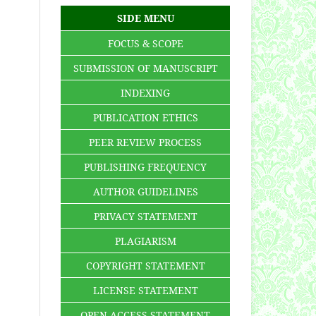
SIDE MENU
FOCUS & SCOPE
SUBMISSION OF MANUSCRIPT
INDEXING
PUBLICATION ETHICS
PEER REVIEW PROCESS
PUBLISHING FREQUENCY
AUTHOR GUIDELINES
PRIVACY STATEMENT
PLAGIARISM
COPYRIGHT STATEMENT
LICENSE STATEMENT
OPEN ACCESS STATEMENT