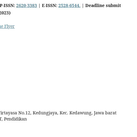
P-ISSN:
2620-3383
| E-ISSN:
2528-6544.
|
Deadline submit
2023)
ue Flyer
 Tirtayasa No.12, Kedungjaya, Kec. Kedawung, Jawa barat
T, Pendidikan