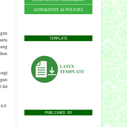
GENERATIVE AI POLICIES
ngan
TEMPLATE
uatu
yang
akan
bagi
ngan
 ini
4.0.
PUBLISHED BY