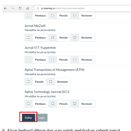
6. Akun berhasil dibuat dan siap untuk melakukan submit jurnal.