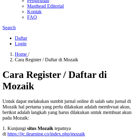
Pengiriman
Masthead Editorial
Kontak
FAQ
Search
Daftar
Login
Home
/
Cara Register / Daftar di Mozaik
Cara Register / Daftar di
Mozaik
Untuk dapat melakukan sumbit jurnal online di salah satu jurnal di
Mozaik hal pertama yang perlu dilakukan adalah membvuat akun,
berikut adalah langkah yang harus dilakukan untuk membuat akun
pada Mozaik:
1. Kunjungi
situs Mozaik
tepatnya
di
https://ijc.ilearning.co/index.php/mozaik