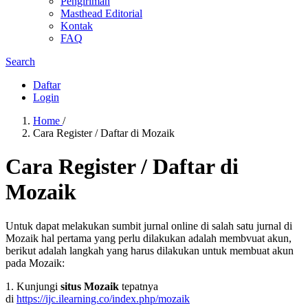
Pengiriman
Masthead Editorial
Kontak
FAQ
Search
Daftar
Login
Home
/
Cara Register / Daftar di Mozaik
Cara Register / Daftar di
Mozaik
Untuk dapat melakukan sumbit jurnal online di salah satu jurnal di
Mozaik hal pertama yang perlu dilakukan adalah membvuat akun,
berikut adalah langkah yang harus dilakukan untuk membuat akun
pada Mozaik:
1. Kunjungi
situs Mozaik
tepatnya
di
https://ijc.ilearning.co/index.php/mozaik