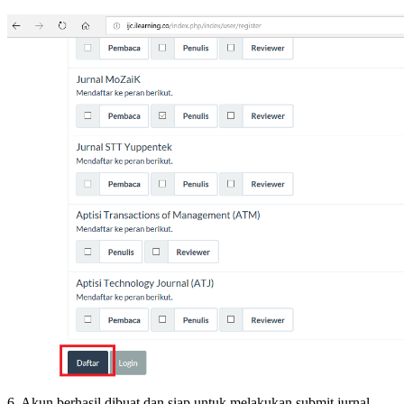
6. Akun berhasil dibuat dan siap untuk melakukan submit jurnal.