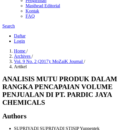
Pengiriman
Masthead Editorial
Kontak
FAQ
Search
Daftar
Login
Home
/
Archives
/
Vol. 9 No. 2 (2017): MoZaiK Journal
/
Artikel
ANALISIS MUTU PRODUK DALAM
RANGKA PENCAPAIAN VOLUME
PENJUALAN DI PT. PARDIC JAYA
CHEMICALS
Authors
SUPRIYADI SUPRIYADI
STISIP Yuppentek