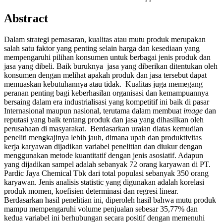
Abstract
Dalam strategi pemasaran, kualitas atau mutu produk merupakan
salah satu faktor yang penting selain harga dan kesediaan yang
mempengaruhi pilihan konsumen untuk berbagai jenis produk dan
jasa yang dibeli. Baik buruknya jasa yang diberikan ditentukan oleh
konsumen dengan melihat apakah produk dan jasa tersebut dapat
memuaskan kebutuhannya atau tidak. Kualitas juga memegang
peranan penting bagi keberhasilan organisasi dan kemampuannya
bersaing dalam era industrialisasi yang kompetitif ini baik di pasar
Internasional maupun nasional, terutama dalam membuat
image
dan
reputasi yang baik tentang produk dan jasa yang dihasilkan oleh
perusahaan di masyarakat. Berdasarkan uraian diatas kemudian
peneliti mengkajinya lebih jauh, dimana upah dan produktivitas
kerja karyawan dijadikan variabel penelitian dan diukur dengan
menggunakan metode kuantitatif dengan jenis asosiatif. Adapun
yang dijadikan sampel adalah sebanyak 72 orang karyawan di PT.
Pardic Jaya Chemical Tbk dari total populasi sebanyak 350 orang
karyawan. Jenis analisis statistic yang digunakan adalah korelasi
produk momen, koefisien determinasi dan regresi linear.
Berdasarkan hasil penelitian ini, diperoleh hasil bahwa mutu produk
mampu mempengaruhi volume penjualan sebesar 35,77% dan
kedua variabel ini berhubungan secara positif dengan memenuhi