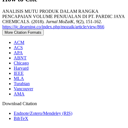
ANALISIS MUTU PRODUK DALAM RANGKA
PENCAPAIAN VOLUME PENJUALAN DI PT. PARDIC JAYA
CHEMICALS. (2018).
Jurnal MoZaiK
,
9
(2), 151-162.
https://ijc.ilearning.co/index.php/mozaik/article/view/866
More Citation Formats
ACM
ACS
APA
ABNT
Chicago
Harvard
IEEE
MLA
Turabian
Vancouver
AMA
Download Citation
Endnote/Zotero/Mendeley (RIS)
BibTeX