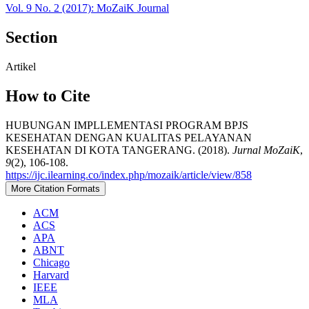
Vol. 9 No. 2 (2017): MoZaiK Journal
Section
Artikel
How to Cite
HUBUNGAN IMPLLEMENTASI PROGRAM BPJS
KESEHATAN DENGAN KUALITAS PELAYANAN
KESEHATAN DI KOTA TANGERANG. (2018).
Jurnal MoZaiK
,
9
(2), 106-108.
https://ijc.ilearning.co/index.php/mozaik/article/view/858
More Citation Formats
ACM
ACS
APA
ABNT
Chicago
Harvard
IEEE
MLA