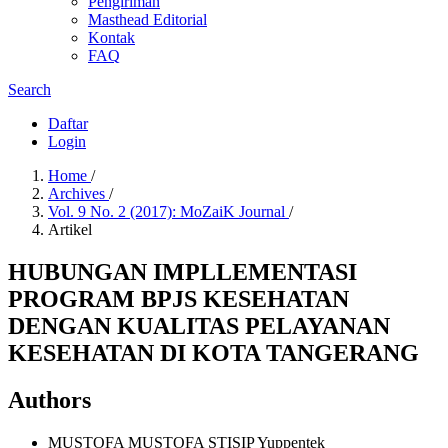
Pengiriman
Masthead Editorial
Kontak
FAQ
Search
Daftar
Login
Home
/
Archives
/
Vol. 9 No. 2 (2017): MoZaiK Journal
/
Artikel
HUBUNGAN IMPLLEMENTASI
PROGRAM BPJS KESEHATAN
DENGAN KUALITAS PELAYANAN
KESEHATAN DI KOTA TANGERANG
Authors
MUSTOFA MUSTOFA
STISIP Yuppentek