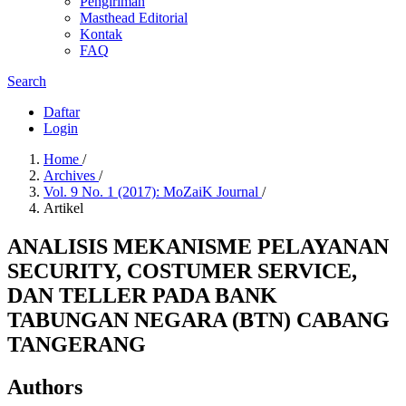
Pengiriman
Masthead Editorial
Kontak
FAQ
Search
Daftar
Login
Home
/
Archives
/
Vol. 9 No. 1 (2017): MoZaiK Journal
/
Artikel
ANALISIS MEKANISME PELAYANAN
SECURITY, COSTUMER SERVICE,
DAN TELLER PADA BANK
TABUNGAN NEGARA (BTN) CABANG
TANGERANG
Authors