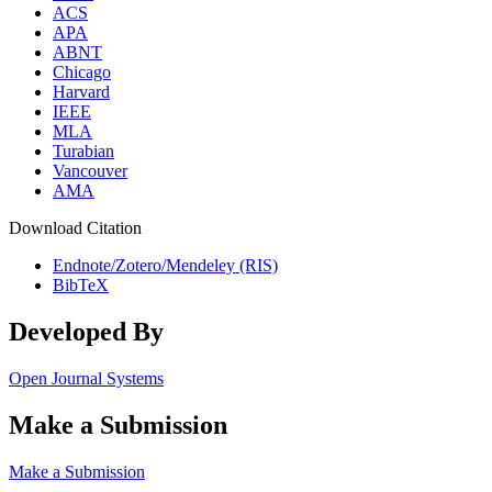
ACS
APA
ABNT
Chicago
Harvard
IEEE
MLA
Turabian
Vancouver
AMA
Download Citation
Endnote/Zotero/Mendeley (RIS)
BibTeX
Developed By
Open Journal Systems
Make a Submission
Make a Submission