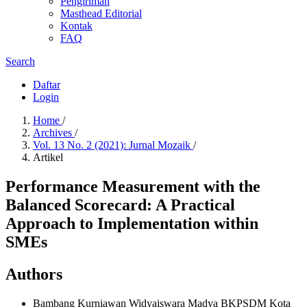
Pengiriman
Masthead Editorial
Kontak
FAQ
Search
Daftar
Login
Home
/
Archives
/
Vol. 13 No. 2 (2021): Jurnal Mozaik
/
Artikel
Performance Measurement with the
Balanced Scorecard: A Practical
Approach to Implementation within
SMEs
Authors
Bambang Kurniawan
Widyaiswara Madya BKPSDM Kota