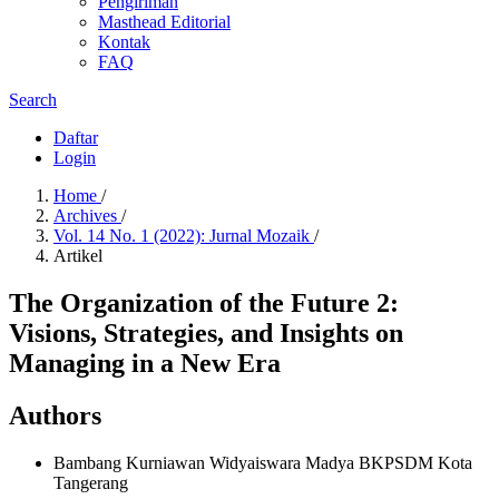
Pengiriman
Masthead Editorial
Kontak
FAQ
Search
Daftar
Login
Home
/
Archives
/
Vol. 14 No. 1 (2022): Jurnal Mozaik
/
Artikel
The Organization of the Future 2:
Visions, Strategies, and Insights on
Managing in a New Era
Authors
Bambang Kurniawan
Widyaiswara Madya BKPSDM Kota
Tangerang