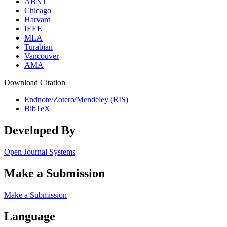
ABNT
Chicago
Harvard
IEEE
MLA
Turabian
Vancouver
AMA
Download Citation
Endnote/Zotero/Mendeley (RIS)
BibTeX
Developed By
Open Journal Systems
Make a Submission
Make a Submission
Language