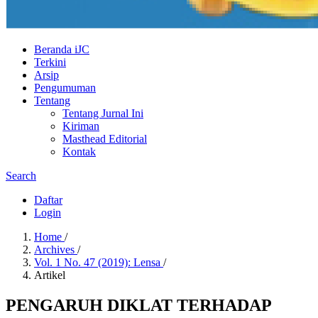
Beranda iJC
Terkini
Arsip
Pengumuman
Tentang
Tentang Jurnal Ini
Kiriman
Masthead Editorial
Kontak
Search
Daftar
Login
Home
/
Archives
/
Vol. 1 No. 47 (2019): Lensa
/
Artikel
PENGARUH DIKLAT TERHADAP