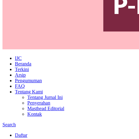
IJC
Beranda
Terkini
Arsip
Pengumuman
FAQ
Tentang Kami
Tentang Jurnal Ini
Penyerahan
Masthead Editorial
Kontak
Search
Daftar