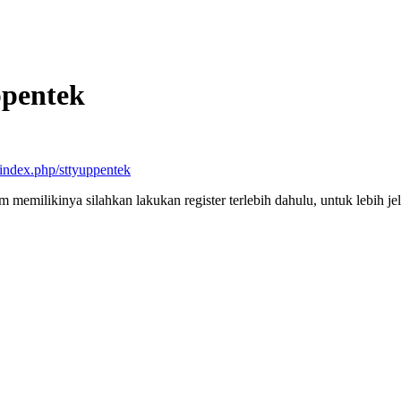
ppentek
o/index.php/sttyuppentek
um memilikinya silahkan lakukan register terlebih dahulu, untuk lebih je