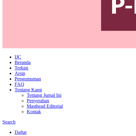
IJC
Beranda
Terkini
Arsip
Pengumuman
FAQ
Tentang Kami
Tentang Jurnal Ini
Penyerahan
Masthead Editorial
Kontak
Search
Daftar