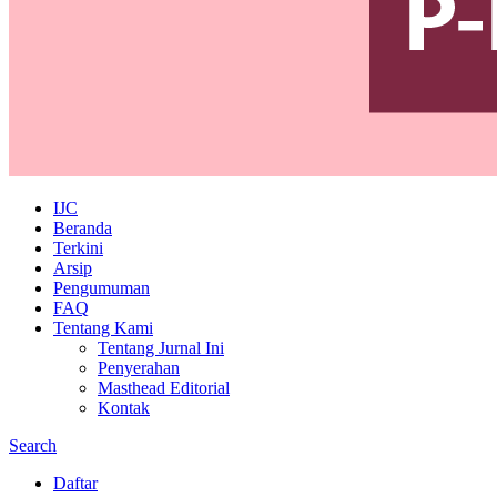
IJC
Beranda
Terkini
Arsip
Pengumuman
FAQ
Tentang Kami
Tentang Jurnal Ini
Penyerahan
Masthead Editorial
Kontak
Search
Daftar