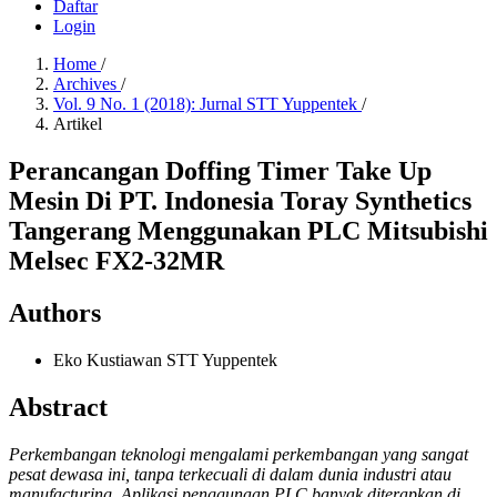
Daftar
Login
Home
/
Archives
/
Vol. 9 No. 1 (2018): Jurnal STT Yuppentek
/
Artikel
Perancangan Doffing Timer Take Up
Mesin Di PT. Indonesia Toray Synthetics
Tangerang Menggunakan PLC Mitsubishi
Melsec FX2-32MR
Authors
Eko Kustiawan
STT Yuppentek
Abstract
Perkembangan teknologi mengalami perkembangan yang sangat
pesat dewasa ini, tanpa terkecuali di dalam dunia industri atau
manufacturing.
Aplikasi penggunaan PLC banyak diterapkan di