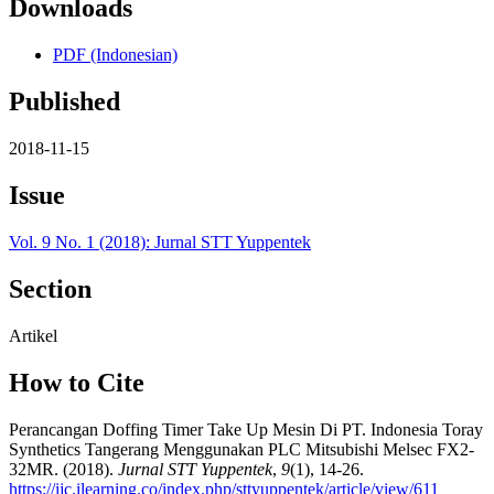
Downloads
PDF (Indonesian)
Published
2018-11-15
Issue
Vol. 9 No. 1 (2018): Jurnal STT Yuppentek
Section
Artikel
How to Cite
Perancangan Doffing Timer Take Up Mesin Di PT. Indonesia Toray
Synthetics Tangerang Menggunakan PLC Mitsubishi Melsec FX2-
32MR. (2018).
Jurnal STT Yuppentek
,
9
(1), 14-26.
https://ijc.ilearning.co/index.php/sttyuppentek/article/view/611