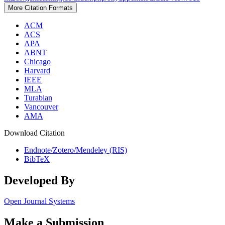
More Citation Formats
ACM
ACS
APA
ABNT
Chicago
Harvard
IEEE
MLA
Turabian
Vancouver
AMA
Download Citation
Endnote/Zotero/Mendeley (RIS)
BibTeX
Developed By
Open Journal Systems
Make a Submission