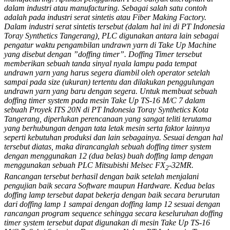
dalam industri atau manufacturing.
Sebagai salah satu contoh
adalah pada industri serat sintetis atau Fiber Making Factory.
Dalam industri serat sintetis tersebut (dalam hal ini di PT Indonesia
Toray Synthetics Tangerang), PLC digunakan antara lain sebagai
pengatur waktu pengambilan undrawn yarn di Take Up Machine
yang disebut dengan ”doffing timer”. Doffing Timer tersebut
memberikan sebuah tanda sinyal nyala lampu pada tempat
undrawn yarn yang harus segera diambil oleh operator setelah
sampai pada size (ukuran) tertentu dan dilakukan penggulungan
undrawn yarn yang baru dengan segera. Untuk membuat sebuah
doffing timer system pada mesin Take Up TS-16 M/C 7 dalam
sebuah Proyek ITS 20N di PT Indonesia Toray Synthetics Kota
Tangerang, diperlukan perencanaan yang sangat teliti terutama
yang berhubungan dengan tata letak mesin serta faktor lainnya
seperti kebutuhan produksi dan lain sebagainya. Sesuai dengan hal
tersebut diatas, maka dirancanglah sebuah doffing timer system
dengan menggunakan 12 (dua belas) buah doffing lamp dengan
menggunakan sebuah PLC Mitsubishi Melsec FX
-32MR.
2
Rancangan tersebut berhasil dengan baik setelah menjalani
pengujian baik secara Software maupun Hardware. Kedua belas
doffing lamp tersebut dapat bekerja dengan baik secara berurutan
dari doffing lamp 1 sampai dengan doffing lamp 12 sesuai dengan
rancangan program sequence sehingga secara keseluruhan doffing
timer system tersebut dapat digunakan di mesin Take Up TS-16