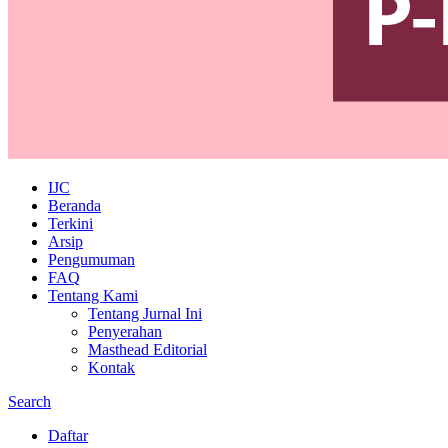
IJC
Beranda
Terkini
Arsip
Pengumuman
FAQ
Tentang Kami
Tentang Jurnal Ini
Penyerahan
Masthead Editorial
Kontak
Search
Daftar