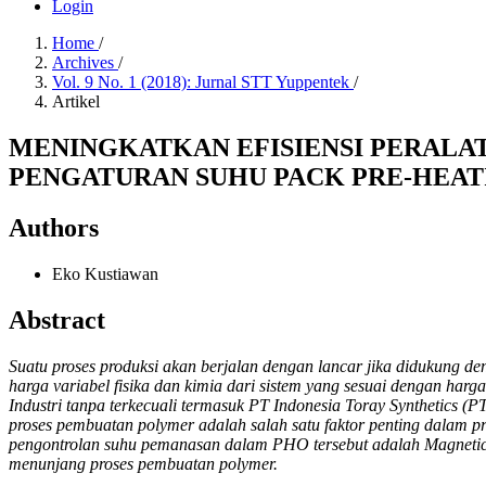
Login
Home
/
Archives
/
Vol. 9 No. 1 (2018): Jurnal STT Yuppentek
/
Artikel
MENINGKATKAN EFISIENSI PERALA
PENGATURAN SUHU PACK PRE-HEAT
Authors
Eko Kustiawan
Abstract
Suatu proses produksi akan berjalan dengan lancar jika didukung den
harga variabel fisika dan kimia dari sistem yang sesuai dengan har
Industri tanpa terkecuali termasuk PT Indonesia Toray Synthetics (
proses pembuatan polymer adalah salah satu faktor penting dalam pr
pengontrolan suhu pemanasan dalam PHO tersebut adalah Magnetic C
menunjang proses pembuatan polymer.