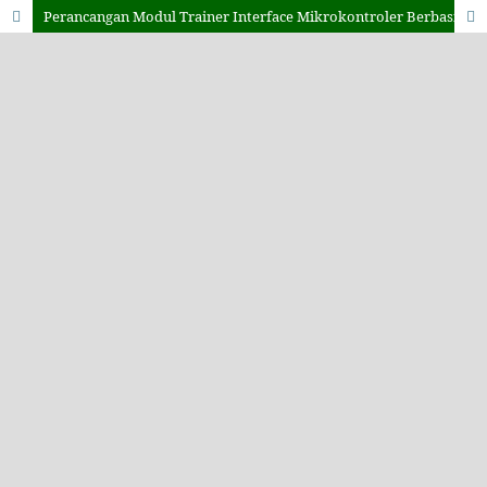
Perancangan Modul Trainer Interface Mikrokontroler Berbasis ESP32 Sebagai Media Pembelajaran Pada Mata Kuliah Embedded System