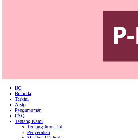
IJC
Beranda
Terkini
Arsip
Pengumuman
FAQ
Tentang Kami
Tentang Jurnal Ini
Penyerahan
Masthead Editorial