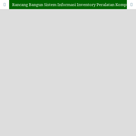
Rancang Bangun Sistem Informasi Inventory Peralatan Komputer Berbasis Website Pada PT Indonesia Toray Synthetics