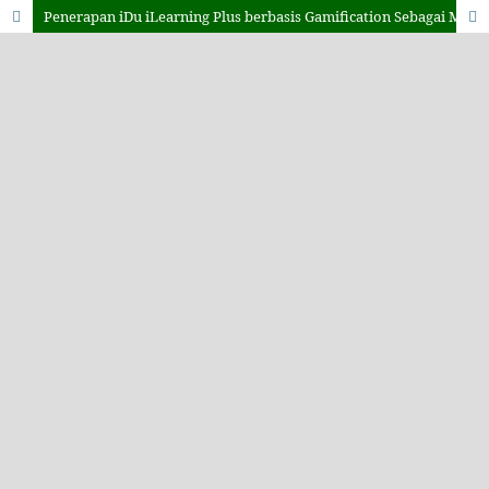
Penerapan iDu iLearning Plus berbasis Gamification Sebagai Media Pembelajaran Jarak Jauh pada Perguruan Tinggi