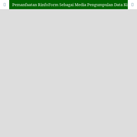
Pemanfaatan RinfoForm Sebagai Media Pengumpulan Data Kinerja Dosen