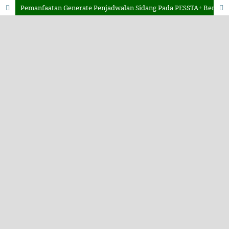
Pemanfaatan Generate Penjadwalan Sidang Pada PESSTA+ Berbasis Yii Framework Di Perguruan Tinggi