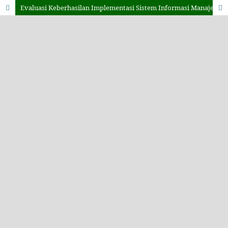
Evaluasi Keberhasilan Implementasi Sistem Informasi Manajemen Proyek dalam Meningkatkan Efektivitas Tim Kerja