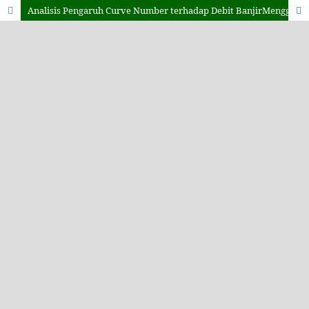
Analisis Pengaruh Curve Number terhadap Debit BanjirMenggunakan Metode Pemodelan Hidrologi di DAS Juana