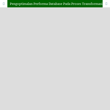
Pengoptimalan Performa Database Pada Proses Transformasi Data Pada SQL Server