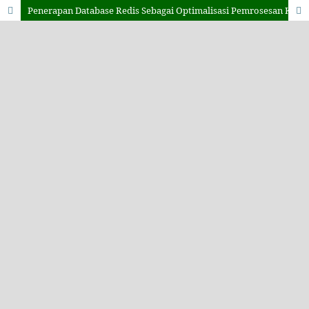
Penerapan Database Redis Sebagai Optimalisasi Pemrosesan Kueri Data Pengguna Aplikasi SIRESMA Berbasis Laravel