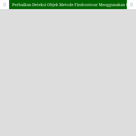
Perbaikan Deteksi Objek Metode Findcontour Menggunakan Logika Fuzzy untuk Mendeteksi Objek Aksara Bali pada Daun Lontar